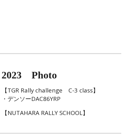
202
3
Photo
【
TGR Rally challenge C-3 class】
・デンソーDAC86YRP
【NUTAHARA RALLY SCHOOL】