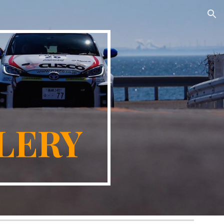
ion
ORY
LERY