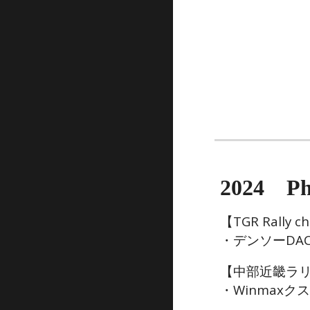
202
4
Ph
【
TGR Rally 
・デンソーDAC
【中部近畿ラリ
・Winmaxクス