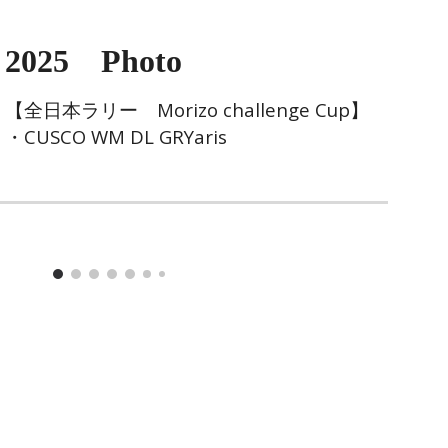
202
5
Photo
【全日本ラリー Morizo challenge Cup】
・CUSCO WM DL GRYaris