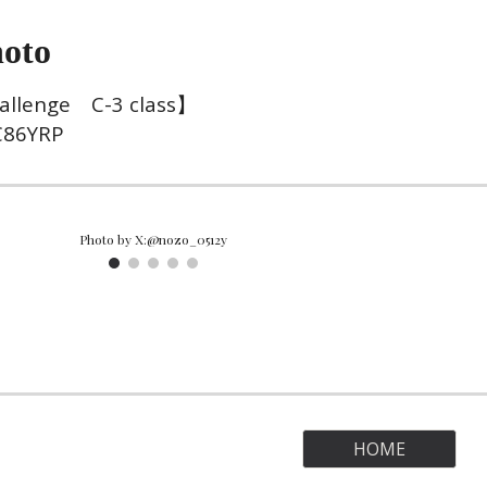
oto
hallenge C-
3
class】
86YRP
Photo by X:@nozo_0512y
HOME
Report abuse