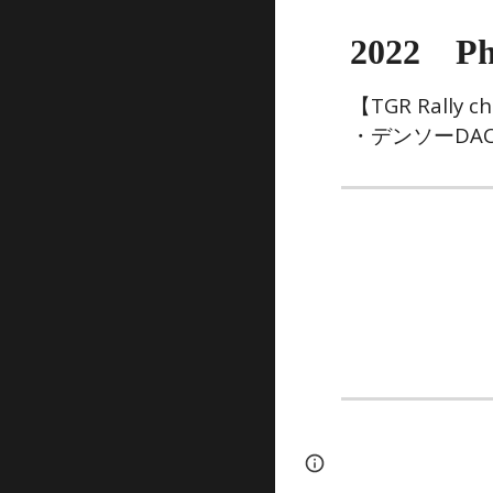
202
2
Ph
【
TGR Rally c
・デンソーDAC
Page
Google Sites