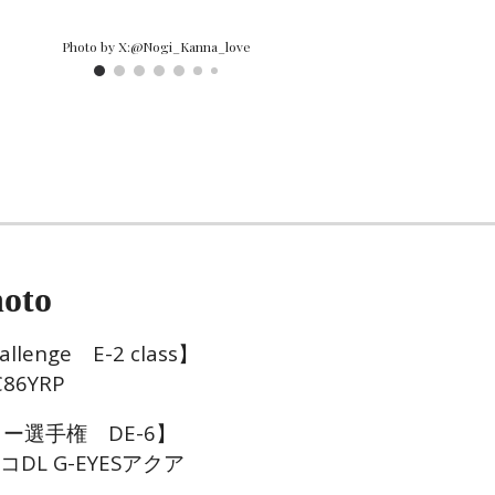
Photo by X:@Nogi_Kanna_love
oto
challenge
E-2
class】
86YRP
ー選手権 DE-6】
コDL G-EYESアクア